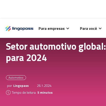
O Lingopass utiliza cookies para análise de desempenho
Para empresas
Para você
deste site e melhorar sua experiência de navegação.
Setor automotivo global:
para 2024
Automotivo
por
Lingopass
26.1.2024
Tempo de leitura:
5 minutos