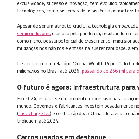
exclusividade, sucesso e inovação, tem evoluído rapidamen
tecnológicos, como sistemas de assistência ao motorista 
Apesar de ser um atributo crucial, a tecnologia embarcad
semicondutores
causada pela pandemia, resultando em lon
como nicho, possui potencial de crescimento, impulsionad
mudanças nos hábitos e ênfase na sustentabilidade, além 
De acordo com o relatório "Global Wealth Report" do Cre
milionários no Brasil até 2026,
passando de 266 mil para 5
O futuro é agora: Infraestrutura para 
Em 2024, espera-se um aumento expressivo nas estações 
mundo. Governos e fabricantes investem pesadamente nes
(
fast charge DC
) e o ultrarrápido. A China lidera esse ce
tripliquem até 2024.
Carros usados em destaque