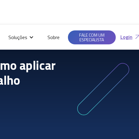
Saiba mais em nossas
Ac
Políticas de
FALE COM UM
Login
Soluções
Sobre
Privacidade.
ESPECIALISTA
omo aplicar
alho