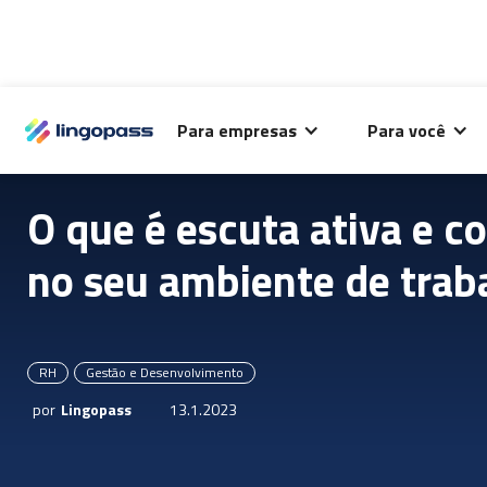
O Lingopass utiliza cookies para análise de desempenho
Para empresas
Para você
deste site e melhorar sua experiência de navegação.
O que é escuta ativa e c
no seu ambiente de trab
RH
Gestão e Desenvolvimento
por
Lingopass
13.1.2023