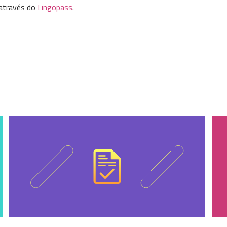
 através do
Lingopass
.