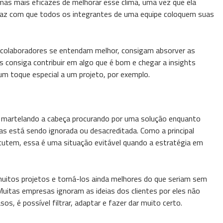
rmas mais eficazes de melhorar esse clima, uma vez que ela
 faz com que todos os integrantes de uma equipe coloquem suas
 colaboradores se entendam melhor, consigam absorver as
 consiga contribuir em algo que é bom e chegar a insights
 um toque especial a um projeto, por exemplo.
á martelando a cabeça procurando por uma solução enquanto
as está sendo ignorada ou desacreditada. Como a principal
cutem, essa é uma situação evitável quando a estratégia em
r muitos projetos e torná-los ainda melhores do que seriam sem
Muitas empresas ignoram as ideias dos clientes por eles não
os, é possível filtrar, adaptar e fazer dar muito certo.