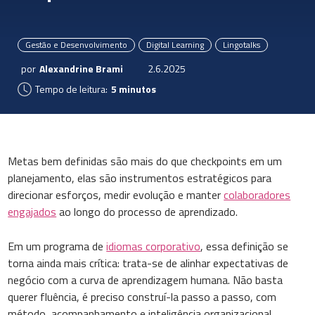
Gestão e Desenvolvimento
Digital Learning
Lingotalks
por
Alexandrine Brami
2.6.2025
Tempo de leitura:
5 minutos
Metas bem definidas são mais do que checkpoints em um
planejamento, elas são instrumentos estratégicos para
direcionar esforços, medir evolução e manter
colaboradores
engajados
ao longo do processo de aprendizado.
Em um programa de
idiomas corporativo
, essa definição se
torna ainda mais crítica: trata-se de alinhar expectativas de
negócio com a curva de aprendizagem humana. Não basta
querer fluência, é preciso construí-la passo a passo, com
método, acompanhamento e inteligência organizacional.