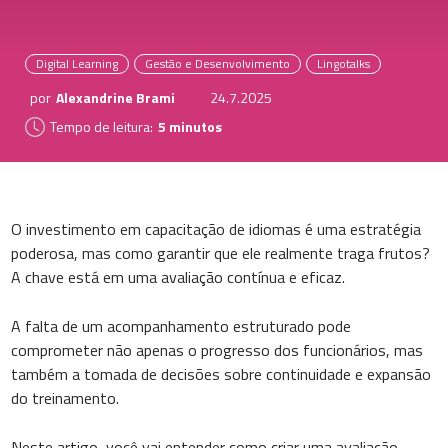
Digital Learning
Gestão e Desenvolvimento
Lingotalks
por
Alexandrine Brami
24.7.2025
Tempo de leitura:
5 minutos
O investimento em capacitação de idiomas é uma estratégia
poderosa, mas como garantir que ele realmente traga frutos?
A chave está em uma avaliação contínua e eficaz.
A falta de um acompanhamento estruturado pode
comprometer não apenas o progresso dos funcionários, mas
também a tomada de decisões sobre continuidade e expansão
do treinamento.
Neste artigo, você vai entender como criar uma avaliação