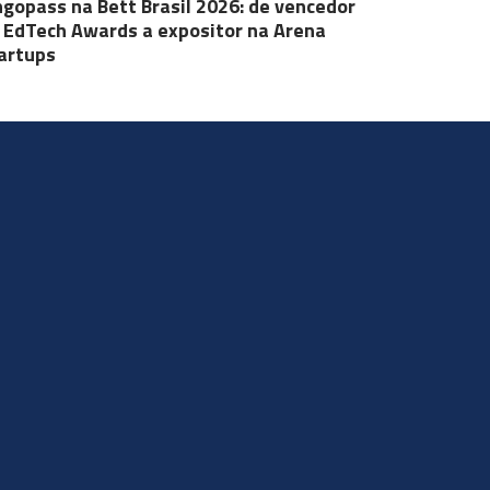
ngopass na Bett Brasil 2026: de vencedor
 EdTech Awards a expositor na Arena
artups