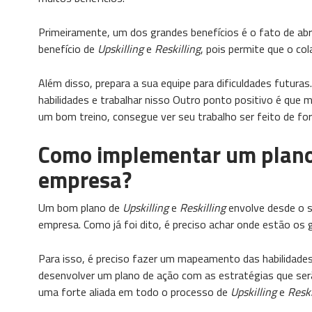
Primeiramente, um dos grandes benefícios é o fato de abr
benefício de
Upskilling
e
Reskilling
, pois permite que o co
Além disso, prepara a sua equipe para dificuldades futura
habilidades e trabalhar nisso Outro ponto positivo é que 
um bom treino, consegue ver seu trabalho ser feito de for
Como implementar um plan
empresa?
Um bom plano de
Upskilling
e
Reskilling
envolve desde o s
empresa. Como já foi dito, é preciso achar onde estão os g
Para isso, é preciso fazer um mapeamento das habilidades
desenvolver um plano de ação com as estratégias que serão
uma forte aliada em todo o processo de
Upskilling
e
Reski