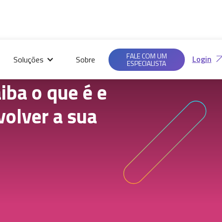
Saiba mais em nossas
Ac
Políticas de
FALE COM UM
Login
Soluções
Sobre
Privacidade.
ESPECIALISTA
aiba o que é e
volver a sua