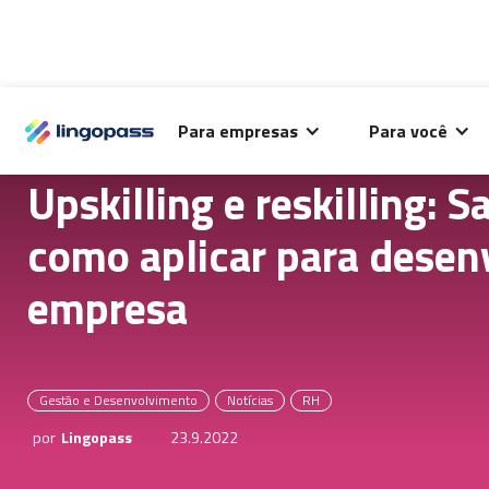
O Lingopass utiliza cookies para análise de desempenho
Para empresas
Para você
deste site e melhorar sua experiência de navegação.
Upskilling e reskilling: S
como aplicar para desen
empresa
Gestão e Desenvolvimento
Notícias
RH
por
Lingopass
23.9.2022