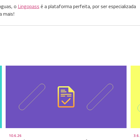
nguas, o
Lingopass
é a plataforma perfeita, por ser especializada
a mais!
10.6.26
3.6