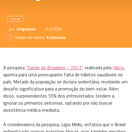
Saúde
por
Lingopass
5.3.2024
Tempo de leitura:
5 minutos
A pesquisa
"Saúde do Brasileiro – 2023"
, realizada pela
Hibou
,
aponta para uma preocupante falta de hábitos saudáveis no
país. Metade da população se declara sedentária, revelando um
desafio significativo para a promoção do bem-estar. Além
disso, surpreendentes 55% dos entrevistados tendem a
ignorar os primeiros sintomas, optando por não buscar
assistência médica imediata.
A coordenadora da pesquisa, Ligia Mello, enfatiza que o Brasil
enfrenta não apenas questões físicas, mas também desafios