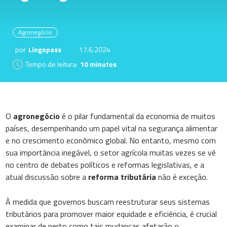
Agronegócio
por
Lingopass
17.6.2024
Tempo de leitura:
10 minutos
O
agronegócio
é o pilar fundamental da economia de muitos
países, desempenhando um papel vital na segurança alimentar
e no crescimento econômico global. No entanto, mesmo com
sua importância inegável, o setor agrícola muitas vezes se vê
no centro de debates políticos e reformas legislativas, e a
atual discussão sobre a
reforma tributária
não é exceção.
À medida que governos buscam reestruturar seus sistemas
tributários para promover maior equidade e eficiência, é crucial
examinar de perto como tais mudanças afetarão o