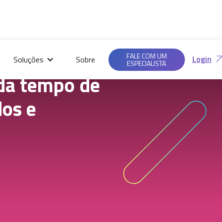
Saiba mais em nossas
Ac
Políticas de
FALE COM UM
Login
Soluções
Sobre
Privacidade.
ESPECIALISTA
da tempo de
dos e