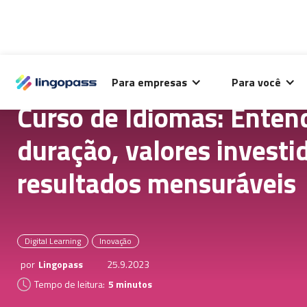
O Lingopass utiliza cookies para análise de desempenho
Para empresas
Para você
deste site e melhorar sua experiência de navegação.
Curso de Idiomas: Enten
duração, valores investi
resultados mensuráveis
Digital Learning
Inovação
por
Lingopass
25.9.2023
Tempo de leitura:
5 minutos