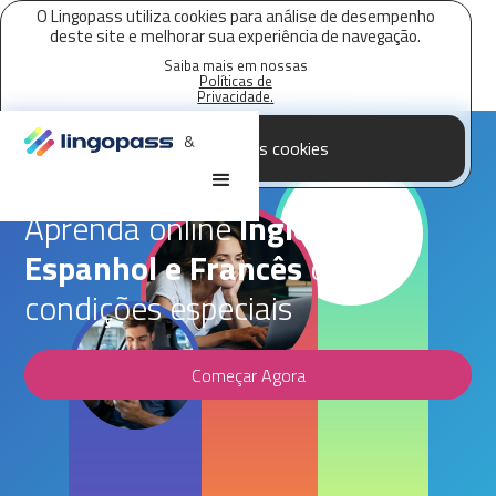
O Lingopass utiliza cookies para análise de desempenho
deste site e melhorar sua experiência de navegação.
Saiba mais em nossas
Políticas de
Privacidade.
&
Aceitar todos os cookies
Parceria Lingopass,
VINDI
Aprenda online
Inglês,
Espanhol e Francês
com
condições especiais
Começar Agora