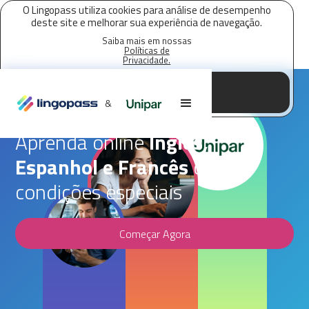
O Lingopass utiliza cookies para análise de desempenho
deste site e melhorar sua experiência de navegação.
Saiba mais em nossas
Políticas de
Privacidade.
Aceitar todos os cookies
Parceria Lingopass,
Unipar
&
Aprenda online
Inglês,
Espanhol e Francês
com
condições especiais
Começar Agora