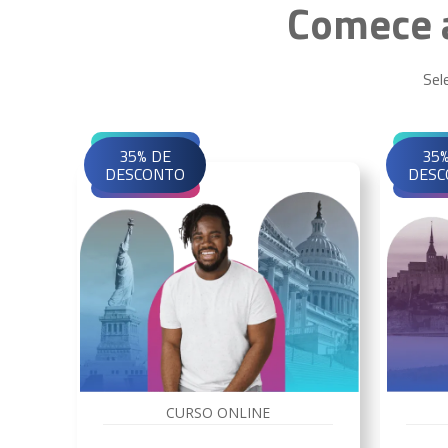
Comece a
Sel
35% DE
35%
DESCONTO
DESC
CURSO ONLINE