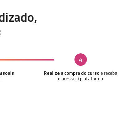
dizado,
:
4
ssoais
Realize a compra do curso
e receba
o
o acesso à plataforma