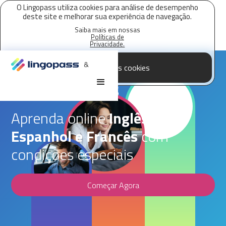
O Lingopass utiliza cookies para análise de desempenho
deste site e melhorar sua experiência de navegação.
Saiba mais em nossas
Políticas de
Privacidade.
&
Aceitar todos os cookies
Parceria Lingopass,
TEM + VANTAGENS
Aprenda online
Inglês,
Espanhol e Francês
com
condições especiais
Começar Agora