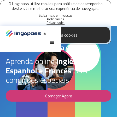
O Lingopass utiliza cookies para análise de desempenho
deste site e melhorar sua experiência de navegação.
Saiba mais em nossas
Políticas de
Privacidade.
&
Aceitar todos os cookies
Parceria Lingopass,
Sociedade Harmonia de Tênis
Aprenda online
Inglês,
Espanhol e Francês
com
condições especiais
Começar Agora