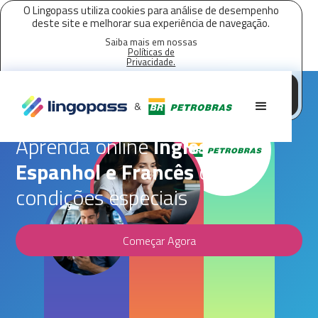
O Lingopass utiliza cookies para análise de desempenho
deste site e melhorar sua experiência de navegação.
Saiba mais em nossas
Políticas de
Privacidade.
Aceitar todos os cookies
Parceria Lingopass,
Petrobras
&
Aprenda online
Inglês,
Espanhol e Francês
com
condições especiais
Começar Agora