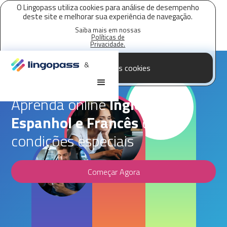
O Lingopass utiliza cookies para análise de desempenho
deste site e melhorar sua experiência de navegação.
Saiba mais em nossas
Políticas de
Privacidade.
&
Aceitar todos os cookies
Parceria Lingopass,
Novo Nordisk
Aprenda online
Inglês,
Espanhol e Francês
com
condições especiais
Começar Agora