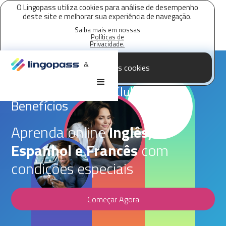
O Lingopass utiliza cookies para análise de desempenho
deste site e melhorar sua experiência de navegação.
Saiba mais em nossas
Políticas de
Privacidade.
&
Aceitar todos os cookies
Parceria Lingopass,
Loop + Vantagens Clube de
Benefícios
Aprenda online
Inglês,
Espanhol e Francês
com
condições especiais
Começar Agora