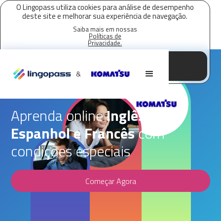
O Lingopass utiliza cookies para análise de desempenho
deste site e melhorar sua experiência de navegação.
Saiba mais em nossas
Políticas de
Privacidade.
Aceitar todos os cookies
Parceria Lingopass,
&
KOMATSU FOREST
Aprenda online
Inglês,
Espanhol e Francês
com
condições especiais
Começar Agora