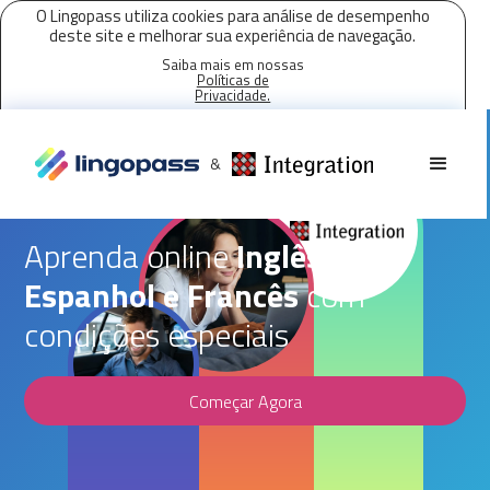
O Lingopass utiliza cookies para análise de desempenho
deste site e melhorar sua experiência de navegação.
Saiba mais em nossas
Políticas de
Privacidade.
Aceitar todos os cookies
Parceria Lingopass,
&
Integration Consulting
Aprenda online
Inglês,
Espanhol e Francês
com
condições especiais
Começar Agora