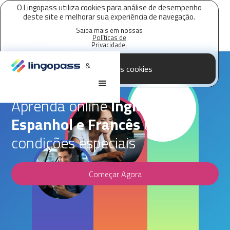
O Lingopass utiliza cookies para análise de desempenho
deste site e melhorar sua experiência de navegação.
Saiba mais em nossas
Políticas de
Privacidade.
&
Aceitar todos os cookies
Parceria Lingopass,
ICL
Aprenda online
Inglês,
Espanhol e Francês
com
condições especiais
Começar Agora