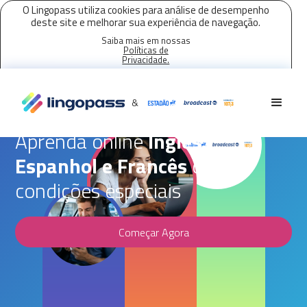
O Lingopass utiliza cookies para análise de desempenho
deste site e melhorar sua experiência de navegação.
Saiba mais em nossas
Políticas de
Privacidade.
Aceitar todos os cookies
Parceria Lingopass,
Estadão
&
Aprenda online
Inglês,
Espanhol e Francês
com
condições especiais
Começar Agora