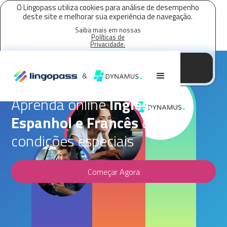
O Lingopass utiliza cookies para análise de desempenho
deste site e melhorar sua experiência de navegação.
Saiba mais em nossas
Políticas de
Privacidade.
Aceitar todos os cookies
Parceria Lingopass,
Dynamus Clube
&
Aprenda online
Inglês,
Espanhol e Francês
com
condições especiais
Começar Agora