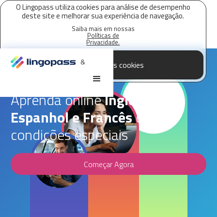
O Lingopass utiliza cookies para análise de desempenho
deste site e melhorar sua experiência de navegação.
Saiba mais em nossas
Políticas de
Privacidade.
&
Aceitar todos os cookies
Parceria Lingopass,
CSN Mineração
Aprenda online
Inglês,
Espanhol e Francês
com
condições especiais
Começar Agora