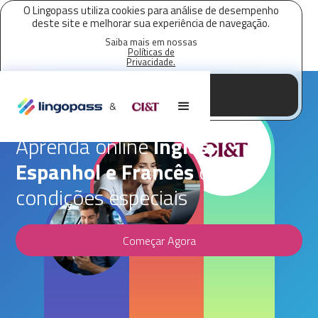
O Lingopass utiliza cookies para análise de desempenho
deste site e melhorar sua experiência de navegação.
Saiba mais em nossas
Políticas de
Privacidade.
Aceitar todos os cookies
Parceria Lingopass,
CI&T
&
Aprenda online
Inglês,
Espanhol e Francês
com
condições especiais
Começar Agora