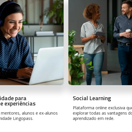
idade para
Social Learning
de experiências
Plataforma online exclusiva qu
 mentores, alunos e ex-alunos
explorar todas as vantagens d
idade Lingopass.
aprendizado em rede.