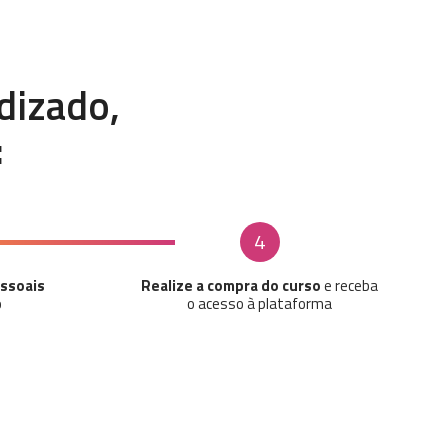
dizado,
:
4
ssoais
Realize a compra do curso
e receba
o
o acesso à plataforma