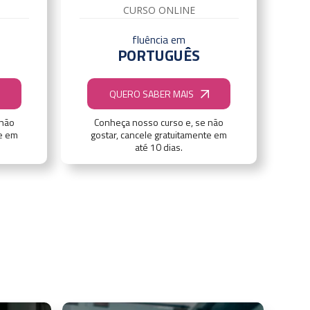
CURSO ONLINE
fluência em
PORTUGUÊS
QUERO SABER MAIS
 não
Conheça nosso curso e, se não
te em
gostar, cancele gratuitamente em
até 10 dias.