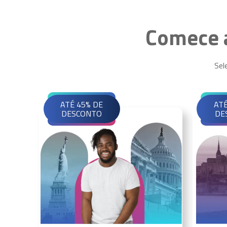
Comece a
Sel
ATÉ 45% DE
ATÉ
DESCONTO
DE