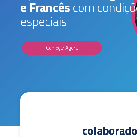
e Francês
com condiçõ
especiais
Começar Agora
colaborad