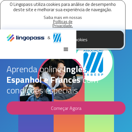
O Lingopass utiliza cookies para análise de desempenho
deste site e melhorar sua experiência de navegação.
Saiba mais em nossas
Políticas de
Privacidade.
&
Aceitar todos os cookies
Parceria Lingopass,
Associação Sabesp
Aprenda online
Inglês,
Espanhol e Francês
com
condições especiais
Começar Agora