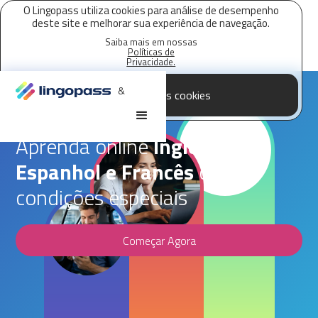
O Lingopass utiliza cookies para análise de desempenho
deste site e melhorar sua experiência de navegação.
Saiba mais em nossas
Políticas de
Privacidade.
&
Aceitar todos os cookies
Parceria Lingopass,
ANAJUSTRA
Aprenda online
Inglês,
Espanhol e Francês
com
condições especiais
Começar Agora