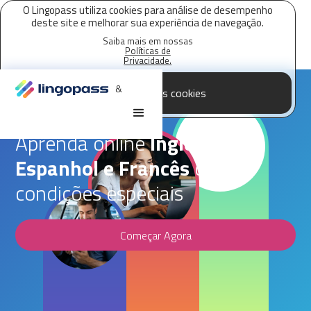
O Lingopass utiliza cookies para análise de desempenho
deste site e melhorar sua experiência de navegação.
Saiba mais em nossas
Políticas de
Privacidade.
&
Aceitar todos os cookies
Parceria Lingopass,
AMCHAM
Aprenda online
Inglês,
Espanhol e Francês
com
condições especiais
Começar Agora