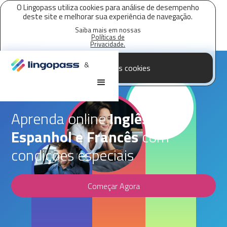
O Lingopass utiliza cookies para análise de desempenho
deste site e melhorar sua experiência de navegação.
Saiba mais em nossas
Políticas de
Privacidade.
&
Aceitar todos os cookies
Parceria Lingopass,
Allied Tecnologia
Aprenda online
Inglês,
Espanhol e Francês
com
condições especiais
Começar Agora