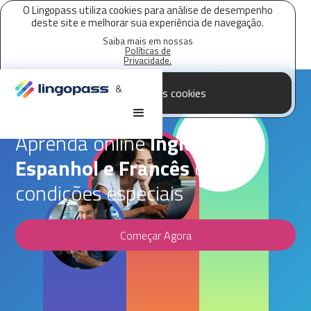
O Lingopass utiliza cookies para análise de desempenho
deste site e melhorar sua experiência de navegação.
Saiba mais em nossas
Políticas de
Privacidade.
&
Aceitar todos os cookies
Parceria Lingopass,
3tentos
Aprenda online
Inglês,
Espanhol e Francês
com
condições especiais
Começar Agora