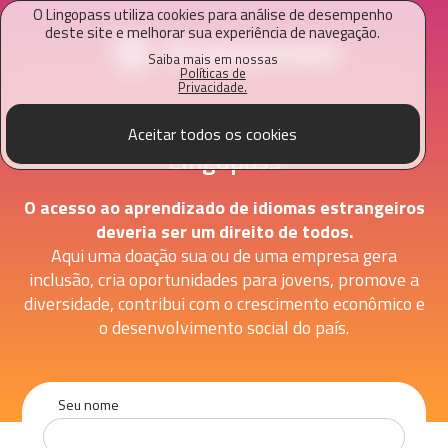
O Lingopass utiliza cookies para análise de desempenho
deste site e melhorar sua experiência de navegação.
Saiba mais em nossas
Políticas de
Privacidade.
Doe para um futuro talento
Aceitar todos os cookies
Lingopass
O acesso ao aprendizado de idiomas estrangeiros
deveria ser um direito de todos.
Aqui uma doação sua ou de uma empresa gera
inclusão, cria oportunidades para jovens, promove a
diversidade, contribui com o crescimento econômico e
o desenvolvimento social do país.
Seu nome